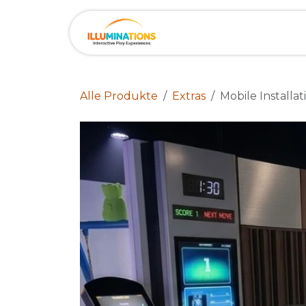
Zum Inhalt springen
Home
Service
Katalo
Alle Produkte
Extras
Mobile Installa