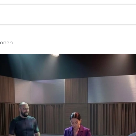
g
tionen