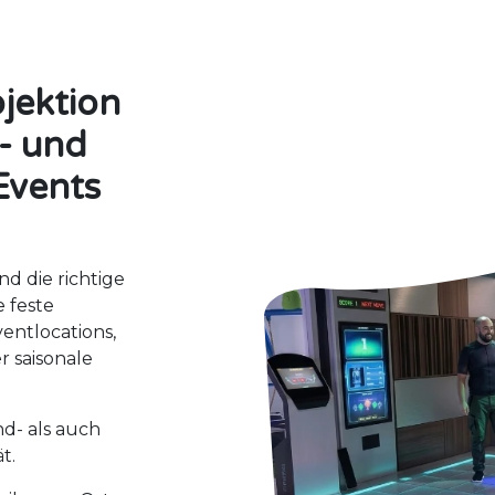
ojektion
- und
Events
nd die richtige
e feste
ventlocations,
 saisonale
d- als auch
ät.